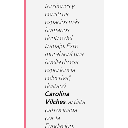
tensiones y
construir
espacios más
humanos
dentro del
trabajo. Este
mural será una
huella de esa
experiencia
colectiva”,
destacó
Carolina
INICIO
Vilches
, artista
LA FUNDACIÓN
patrocinada
PREMIO SETBA CHILE 2026
por la
Fundación.
PROGRAMAS Y ACTIVIDADES