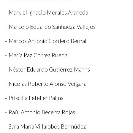
MEMORIAS
– Manuel Ignacio Morales Araneda
PRENSA
ARTISTAS
– Marcelo Eduardo Sanhueza Vallejos
CATÁLOGOS
– Marcos Antonio Cordero Bernal
ALIANZAS
SETBA BARCELONA
CONTACTO
– María Paz Correa Rueda
– Néstor Eduardo Gutiérrez Manns
– Nicolás Roberto Alonso Vergara
– Priscilla Letelier Palma
– Raúl Antonio Becerra Rojas
– Sara María Villalobos Bermúdez