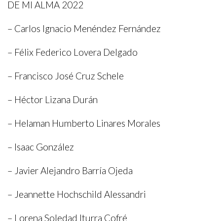
DE MI ALMA 2022
– Carlos Ignacio Menéndez Fernández
– Félix Federico Lovera Delgado
– Francisco José Cruz Schele
– Héctor Lizana Durán
– Helaman Humberto Linares Morales
– Isaac González
INICIO
– Javier Alejandro Barría Ojeda
LA FUNDACIÓN
PREMIO SETBA CHILE 2026
– Jeannette Hochschild Alessandri
PROGRAMAS Y ACTIVIDADES
– Lorena Soledad Iturra Cofré