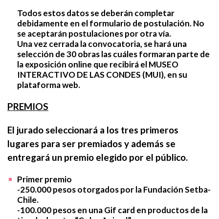
Todos estos datos se deberán completar
debidamente en el formulario de postulación. No
se aceptarán postulaciones por otra vía.
Una vez cerrada la convocatoria, se hará una
INICIO
selección de 30 obras las cuáles formaran parte de
la exposición online que recibirá el MUSEO
LA FUNDACIÓN
INTERACTIVO DE LAS CONDES (MUI), en su
plataforma web.
PREMIO SETBA CHILE 2026
PROGRAMAS Y ACTIVIDADES
PREMIOS
MEMORIAS
El jurado seleccionará a los tres primeros
PRENSA
lugares para ser premiados y además se
ARTISTAS
entregará un premio elegido por el público.
CATÁLOGOS
Primer premio
-250.000 pesos otorgados por la Fundación Setba-
Chile.
ALIANZAS
SETBA BARCELONA
CONTACTO
-100.000 pesos en una Gif card en productos de la