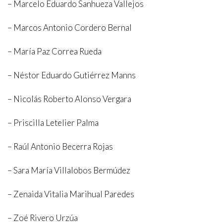
– Marcelo Eduardo Sanhueza Vallejos
– Marcos Antonio Cordero Bernal
– María Paz Correa Rueda
– Néstor Eduardo Gutiérrez Manns
– Nicolás Roberto Alonso Vergara
INICIO
– Priscilla Letelier Palma
LA FUNDACIÓN
– Raúl Antonio Becerra Rojas
PREMIO SETBA CHILE 2026
PROGRAMAS Y ACTIVIDADES
– Sara María Villalobos Bermúdez
MEMORIAS
– Zenaida Vitalia Marihual Paredes
PRENSA
ARTISTAS
– Zoé Rivero Urzúa